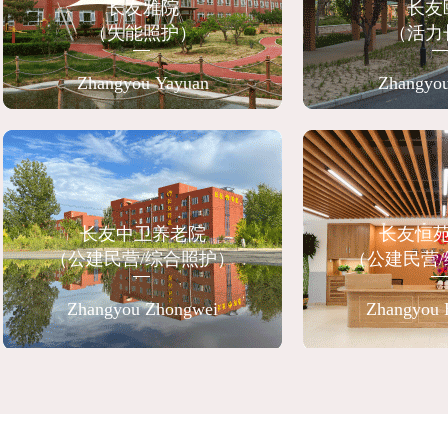
长友雅院
长友
（失能照护）
（活力
Zhangyou Yayuan
Zhangyou
长友中卫养老院
长友恒
（
公建民营/综合照护
）
（
公建民营
Zhangyou Zhongwei
Zhangyou 