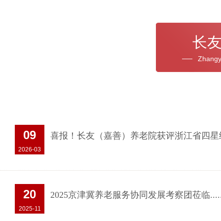
长
Compa
Zhang
09
喜报！长友（嘉善）养老院获评浙江省四星级...
2026-03
20
2025京津冀养老服务协同发展考察团莅临.....
2025-11