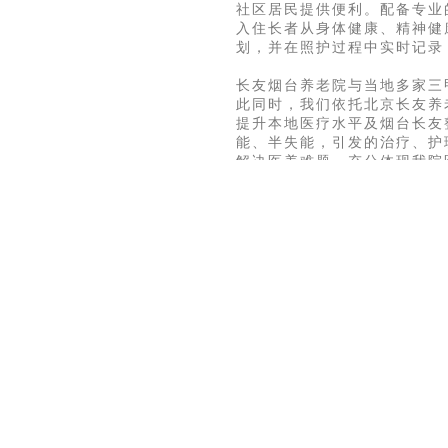
社区居民提供便利。配备专业
入住长者从身体健康、精神健
划，并在照护过程中实时记录
长友烟台养老院与当地多家三
此同时，我们依托北京长友养
提升本地医疗水平及烟台长友
能、半失能，引发的治疗、护
解决医养难题，充分体现我院
助浴、保洁、助餐等多达四十
时在长者身体状况允许的前提
医护团队骨干成员拥有成熟的
制度。