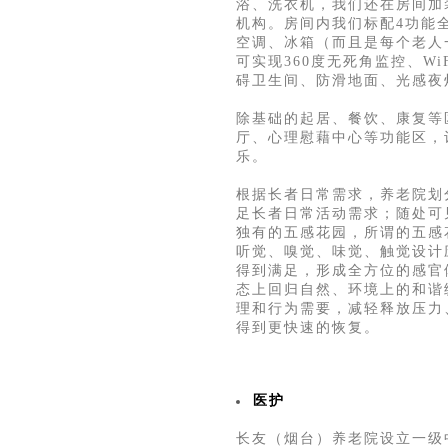
浴、洗衣机，我们还在房间加
机构。房间内我们标配4功能
空调、冰箱（而且是每个老人
可实现360度无死角监控、W
碍卫生间、防滑地面、光感夜
除基础的起居、餐饮、康复等
厅、心理慰藉中心等功能区，
乐。
根据长者日常需求，养老院划
足长者日常活动需求；随处可
独有的五感花园，所谓的五感
听觉、嗅觉、味觉、触觉设计
得到满足，形成全方位的感官
态上回归自然、环境上的和谐
理和行为需要，减轻释放压力
得到更快速的恢复。
医护
长友（烟台）养老院设立一级