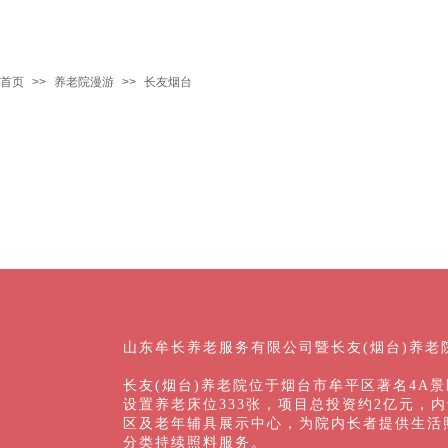
首页
>>
养老院漫游
>>
长友烟台
山东牟长养老服务有限公司暨长友(烟台)养
长友(烟台)养老院位于烟台市牟平区著名4A
设置养老床位333张，项目总投资约2亿元
区及老年辅具展示中心，为院内长者提供生活
分类持续照料服务。